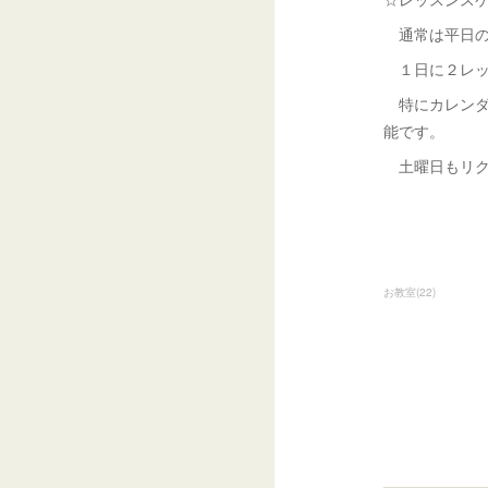
通常は平日の1
１日に２レッ
特にカレンダ
能です。
土曜日もリク
お教室
(
22
)