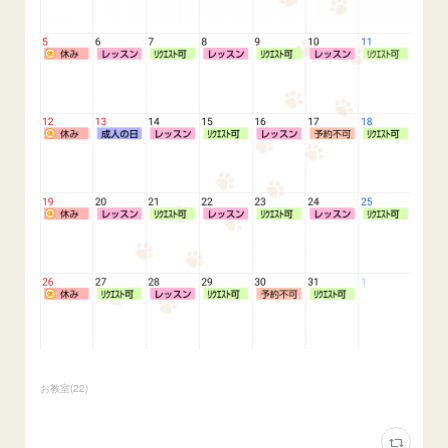
お教室
(
22
)